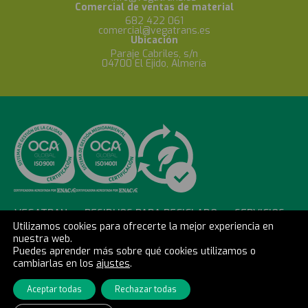
Comercial de ventas de material
682 422 061
comercial@vegatrans.es
Ubicación
Paraje Cabriles, s/n
04700 El Ejido, Almería
VEGATRAN
RESIDUOS PARA RECICLADO
SERVICIOS
Utilizamos cookies para ofrecerte la mejor experiencia en
nuestra web.
CONTACTO
Puedes aprender más sobre qué cookies utilizamos o
cambiarlas en los
ajustes
.
AVISO LEGAL
POLÍTICA DE CALIDAD Y MEDIO AMBIENTE
Aceptar todas
Rechazar todas
POLÍTICA DE COOKIES
POLÍTICA DE PRIVACIDAD